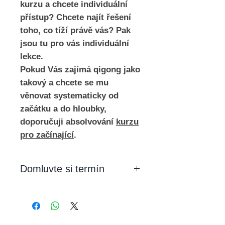
kurzu a chcete individuální
přístup? Chcete najít řešení
toho, co tíží právě vás? Pak
jsou tu pro vás individuální
lekce.
Pokud Vás zajímá qigong jako
takový a chcete se mu
věnovat systematicky od
začátku a do hloubky,
doporučuji absolvování
kurzu
pro začínající
.
Domluvte si termín
Pro individuální lekci si prosím
nejprve pojďme domluvit datum
a hodinu našeho setkání a další