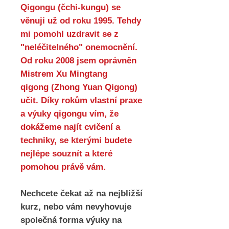
Qigongu (čchi-kungu) se
věnuji už od roku 1995. Tehdy
mi pomohl uzdravit se z
"neléčitelného" onemocnění.
Od roku 2008 jsem oprávněn
Mistrem Xu Mingtang
qigong (Zhong Yuan Qigong)
učit. Díky rokům vlastní praxe
a výuky qigongu vím, že
dokážeme najít cvičení a
techniky, se kterými budete
nejlépe souznít a které
pomohou právě vám.
Nechcete čekat až na nejbližší
kurz, nebo vám nevyhovuje
společná forma výuky na