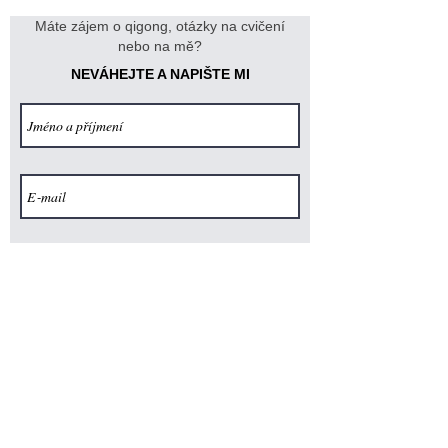
Máte zájem o qigong, otázky na cvičení
nebo na mě?
NEVÁHEJTE A NAPIŠTE MI
Souhlasím s
Podmínkami ochrany osobních
údajů
Odeslat