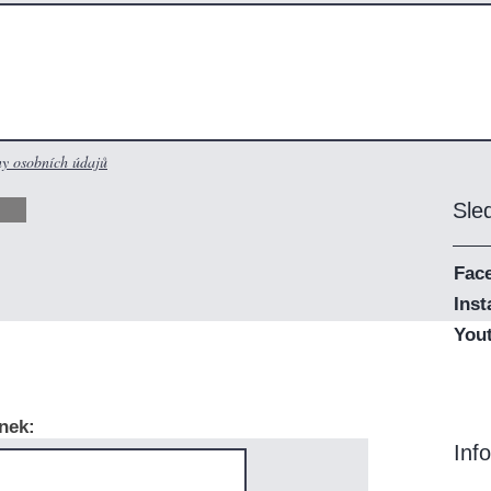
y osobních údajů
Sle
Fac
Ins
You
nek:
Inf