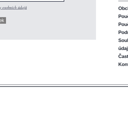
 osobních údajů
Obc
Pou
ek
Pouč
Pod
Sou
údaj
Čast
Kon