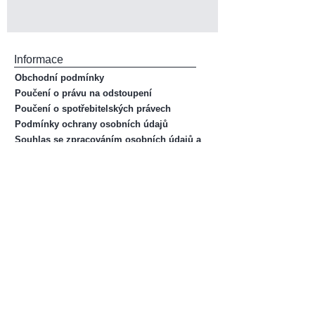
Informace
Obchodní podmínky
Poučení o právu na odstoupení
Poučení o spotřebitelských právech
Podmínky ochrany osobních údajů
Souhlas se zpracováním osobních údajů a
údajů o zdravotním stavu
Časté otázky
Kontakt
Sledujte mě
Facebook
Instagram
Youtube