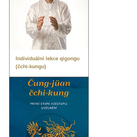
Individuální lekce qigongu
(čchi-kungu)