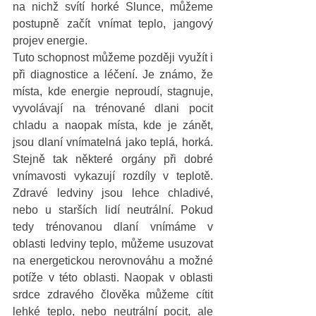
na nichž svítí horké Slunce, můžeme 
postupně začít vnímat teplo, jangový 
projev energie. 
Tuto schopnost můžeme později využít i 
při diagnostice a léčení. Je známo, že 
místa, kde energie neproudí, stagnuje, 
vyvolávají na trénované dlani pocit 
chladu a naopak místa, kde je zánět, 
jsou dlaní vnímatelná jako teplá, horká. 
Stejně tak některé orgány při dobré 
vnímavosti vykazují rozdíly v teplotě. 
Zdravé ledviny jsou lehce chladivé, 
nebo u starších lidí neutrální. Pokud 
tedy trénovanou dlaní vnímáme v 
oblasti ledviny teplo, můžeme usuzovat 
na energetickou nerovnováhu a možné 
potíže v této oblasti. Naopak v oblasti 
srdce zdravého člověka můžeme cítit 
lehké teplo, nebo neutrální pocit, ale 