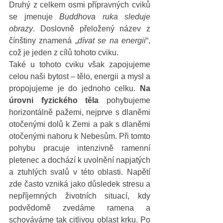
Druhý z celkem osmi přípravných cviků 
se jmenuje 
Buddhova ruka sleduje 
obrazy
. Doslovně přeložený název z 
čínštiny znamená „
dívat se na energii
“, 
což je jeden z cílů tohoto cviku. 
Také u tohoto cviku však zapojujeme 
celou naši bytost – tělo, energii a mysl a 
propojujeme je do jednoho celku. 
Na 
úrovni fyzického těla
 pohybujeme 
horizontálně pažemi, nejprve s dlaněmi 
otočenými dolů k Zemi a pak s dlaněmi 
otočenými nahoru k Nebesům. Při tomto 
pohybu pracuje intenzivně ramenní 
pletenec a dochází k uvolnění napjatých 
a ztuhlých svalů v této oblasti. Napětí 
zde často vzniká jako důsledek stresu a 
nepříjemných životních situací, kdy 
podvědomě zvedáme ramena a 
schováváme tak citlivou oblast krku. Po 