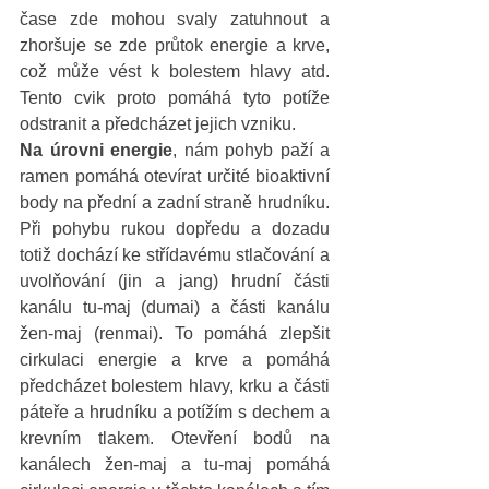
čase zde mohou svaly zatuhnout a 
zhoršuje se zde průtok energie a krve, 
což může vést k bolestem hlavy atd. 
Tento cvik proto pomáhá tyto potíže 
odstranit a předcházet jejich vzniku. 
Na úrovni energie
, nám pohyb paží a 
ramen pomáhá otevírat určité bioaktivní 
body na přední a zadní straně hrudníku. 
Při pohybu rukou dopředu a dozadu 
totiž dochází ke střídavému stlačování a 
uvolňování (jin a jang) hrudní části 
kanálu tu-maj (dumai) a části kanálu 
žen-maj (renmai). To pomáhá zlepšit 
cirkulaci energie a krve a pomáhá 
předcházet bolestem hlavy, krku a části 
páteře a hrudníku a potížím s dechem a 
krevním tlakem. Otevření bodů na 
kanálech žen-maj a tu-maj pomáhá 