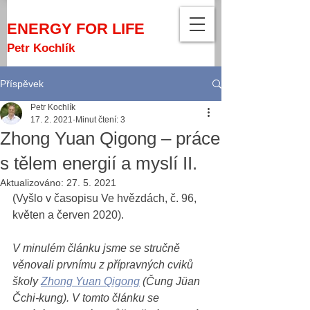
ENERGY FOR LIFE
Petr Kochlík
Příspěvek
Petr Kochlík
17. 2. 2021
Minut čtení: 3
Zhong Yuan Qigong – práce
s tělem energií a myslí II.
Aktualizováno:
27. 5. 2021
(Vyšlo v časopisu Ve hvězdách, č. 96, 
květen a červen 2020).  
V minulém článku jsme se stručně 
věnovali prvnímu z přípravných cviků 
školy 
Zhong Yuan Qigong
 (Čung Jüan 
Čchi-kung). V tomto článku se 