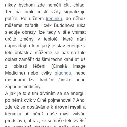
nikdy bychom zde neměli cítit chlad. 
Ten na tomto místě vždy signalizuje 
potíže. Po určitém 
tréninku
, do něhož 
můžeme zařadit i cvik Buddhova ruka 
sleduje obrazy, lze tedy v těle vnímat 
určité změny v teplotě, které nám 
napovídají o tom, jaký je stav energie v 
této oblasti a můžeme se pak na tuto 
oblast zaměřit dalšími technikami ať už 
z oblasti léčení (Čínská Image 
Medicine) nebo cviky 
qigongu
, nebo 
metodami tzv. tradiční čínské nebo 
západní medicíny. 
A jak je to s tím díváním se na energii, 
po němž cvik v Číně pojmenovali? Ano, 
zde už se dostáváme k 
úrovni mysli
 a 
tréninku při němž naše mysl vytváří 
představu, obraz, že se naše tělo zvětší 