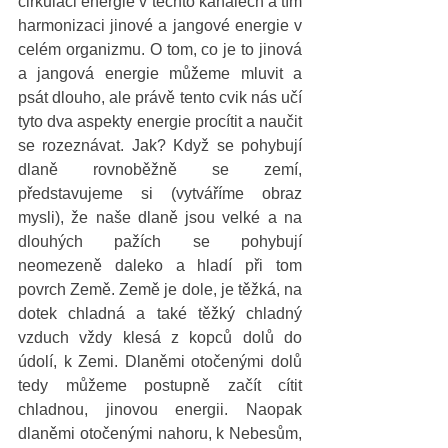
cirkulaci energie v těchto kanálech a tím 
harmonizaci jinové a jangové energie v 
celém organizmu. O tom, co je to jinová 
a jangová energie můžeme mluvit a 
psát dlouho, ale právě tento cvik nás učí 
tyto dva aspekty energie procítit a naučit 
se rozeznávat. Jak? Když se pohybují 
dlaně rovnoběžně se zemí, 
představujeme si (vytváříme obraz 
mysli), že naše dlaně jsou velké a na 
dlouhých pažích se pohybují 
neomezeně daleko a hladí při tom 
povrch Země. Země je dole, je těžká, na 
dotek chladná a také těžký chladný 
vzduch vždy klesá z kopců dolů do 
údolí, k Zemi. Dlaněmi otočenými dolů 
tedy můžeme postupně začít cítit 
chladnou, jinovou energii. Naopak 
dlaněmi otočenými nahoru, k Nebesům, 