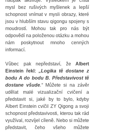
naopak aktivuje. Výsledkem je čistá 
mysl bez rušivých myšlenek a lepší 
schopnost vnímat v mysli obrazy, které 
jsou v hlubším stavu qigongu spojeny s 
moudrostí. Mohou tak pro nás být 
odpovědí na položenou otázku a mohou 
nám poskytnout mnoho cenných 
informací.  
Vůbec pak nepředstaví, že 
Albert 
Einstein řekl: 
„Logika tě dostane z 
bodu A do bodu B. Představivost tě 
dostane všude
.“ 
Můžete si na závěr 
udělat malé vizualizační cvičení a 
představit si, jaké by to bylo, kdyby 
Albert Einstein cvičil ZY Qigong a svoji 
schopnost představivosti, kterou tak rád 
využíval, rozvíjel cíleně. Nebo si můžete 
představit, čeho všeho můžete 