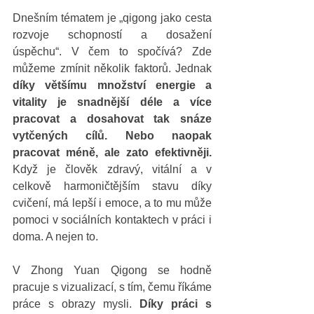
Dnešním tématem je „qigong jako cesta 
rozvoje schopností a dosažení 
úspěchu“. V čem to spočívá? Zde 
můžeme zmínit několik faktorů. Jednak 
díky většímu množství energie a 
vitality je snadnější déle a více 
pracovat a dosahovat tak snáze 
vytčených cílů. Nebo naopak 
pracovat méně, ale zato efektivněji. 
Když je člověk zdravý, vitální a v 
celkově harmoničtějším stavu díky 
cvičení, má lepší i emoce, a to mu může 
pomoci v sociálních kontaktech v práci i 
doma. A nejen to. 
V Zhong Yuan Qigong se hodně 
pracuje s vizualizací, s tím, čemu říkáme 
práce s obrazy mysli. 
Díky práci s 