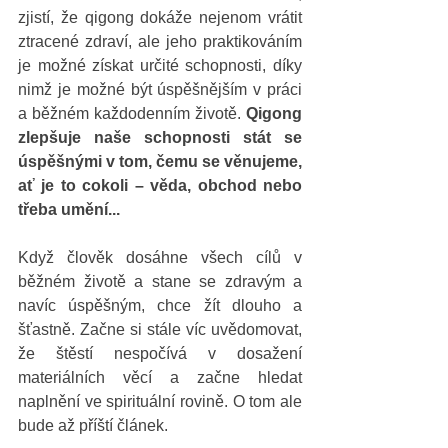
zjistí, že qigong dokáže nejenom vrátit 
ztracené zdraví, ale jeho praktikováním 
je možné získat určité schopnosti, díky 
nimž je možné být úspěšnějším v práci 
a běžném každodenním životě. 
Qigong 
zlepšuje naše schopnosti stát se 
úspěšnými v tom, čemu se věnujeme, 
ať je to cokoli – věda, obchod nebo 
třeba umění... 
Když člověk dosáhne všech cílů v 
běžném životě a stane se zdravým a 
navíc úspěšným, chce žít dlouho a 
šťastně. Začne si stále víc uvědomovat, 
že štěstí nespočívá v dosažení 
materiálních věcí a začne hledat 
naplnění ve spirituální rovině. O tom ale 
bude až příští článek. 