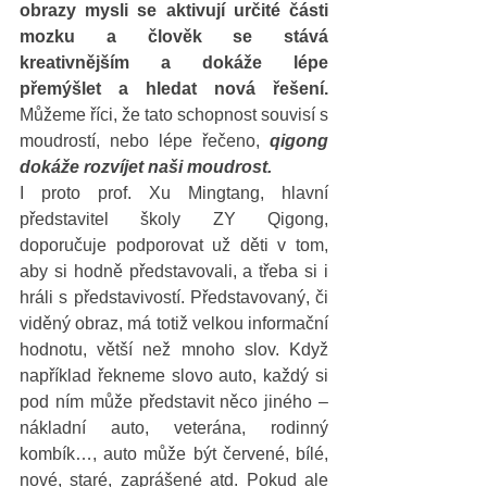
obrazy mysli se aktivují určité části 
mozku a člověk se stává 
kreativnějším a dokáže lépe 
přemýšlet a hledat nová řešení.
Můžeme říci, že tato schopnost souvisí s 
moudrostí, nebo lépe řečeno, 
qigong 
dokáže rozvíjet naši moudrost.
I proto prof. Xu Mingtang, hlavní 
představitel školy ZY Qigong, 
doporučuje podporovat už děti v tom, 
aby si hodně představovali, a třeba si i 
hráli s představivostí. Představovaný, či 
viděný obraz, má totiž velkou informační 
hodnotu, větší než mnoho slov. Když 
například řekneme slovo auto, každý si 
pod ním může představit něco jiného – 
nákladní auto, veterána, rodinný 
kombík…, auto může být červené, bílé, 
nové, staré, zaprášené atd. Pokud ale 