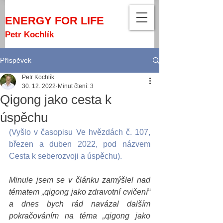
ENERGY FOR LIFE
Petr Kochlík
Příspěvek
Petr Kochlík
30. 12. 2022
Minut čtení: 3
Qigong jako cesta k
úspěchu
(Vyšlo v časopisu Ve hvězdách č. 107, 
březen a duben 2022, pod názvem 
Cesta k seberozvoji a úspěchu).
Minule jsem se v článku zamýšlel nad 
tématem „qigong jako zdravotní cvičení“ 
a dnes bych rád navázal dalším 
pokračováním na téma „qigong jako 