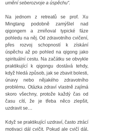
umění seberozvoje a úspěchu“. 
Na jednom z retreatů se prof. Xu 
Mingtang podobně zamýšlel nad 
qigongem a zmiňoval typické fáze 
pohledu na něj. Od zdravotního cvičení, 
přes rozvoj schopností k získání 
úspěchu až po pohled na qigong jako 
spirituální cestu. Na začátku se obvykle 
praktikující k qigongu dostává tehdy, 
když hledá způsob, jak se zbavit bolesti, 
únavy nebo nějakého zdravotního 
problému. Otázka zdraví vlastně zajímá 
skoro všechny, protože každý čas od 
času cítí, že je třeba něco zlepšit, 
uzdravit se… 
Když se praktikující uzdraví, často ztrácí 
motivaci dál cvičit. Pokud ale cvičí dál, 